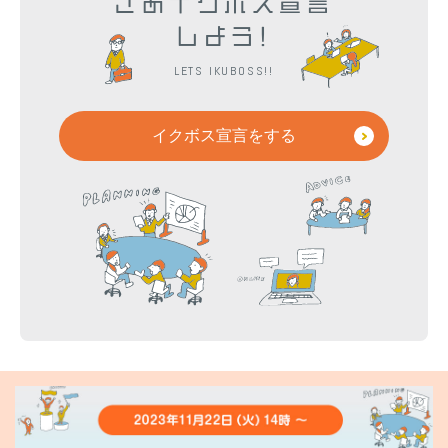
さあイクボス宣言
しよう!
LETS IKUBOSS!!
イクボス宣言をする