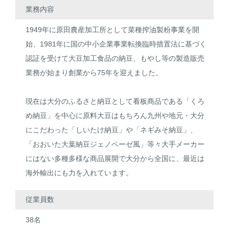
業務内容
1949年に原田農産加工所として菜種搾油製粉事業を開
始、1981年に国の中小企業事業転換臨時措置法に基づく
認証を受けて大豆加工食品の納豆、もやし等の製造販売
業務が始まり創業から75年を迎えました。
現在は大分のふるさと納豆として看板商品である「くろ
め納豆」を中心に原料大豆はもちろん九州や地元・大分
にこだわった「しいたけ納豆」や「ネギみそ納豆」、
「おおいた大葉納豆ジェノベーゼ風」等々大手メーカー
にはない多種多様な商品展開で大分から全国に、最近は
海外輸出にも力を入れています。
従業員数
38名