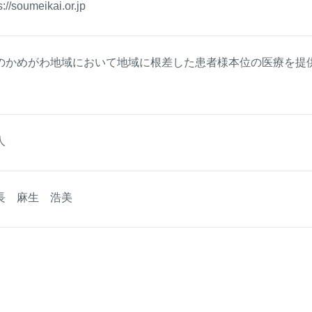
s://soumeikai.or.jp
のかめがわ地域において地域に根差した患者様本位の医療を提
人
長 麻生 浩美