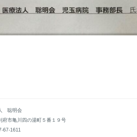
人 聡明会
別府市亀川四の湯町５番１９号
77-67-1611