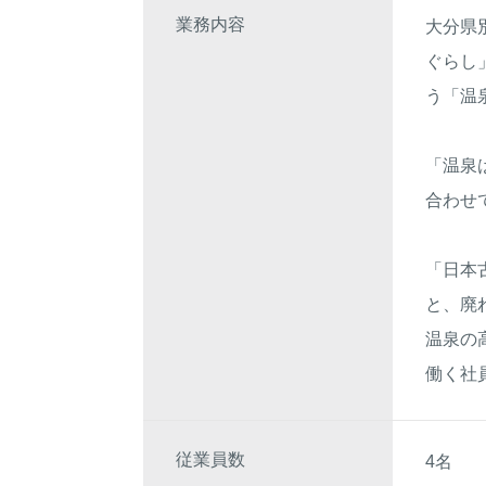
業務内容
大分県
ぐらし
う「温
「温泉
合わせ
「日本
と、廃
温泉の
働く社
従業員数
4名