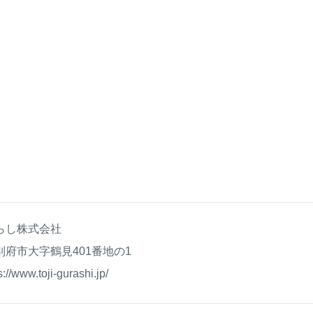
らし株式会社
別府市大字鶴見401番地の1
s://www.toji-gurashi.jp/