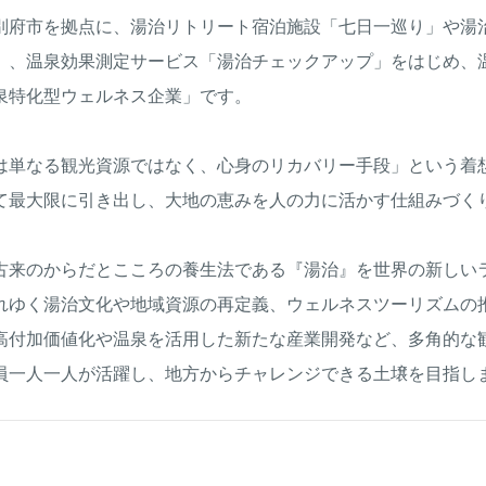
別府市を拠点に、湯治リトリート宿泊施設「七日一巡り」や湯
」、温泉効果測定サービス「湯治チェックアップ」をはじめ、
泉特化型ウェルネス企業」です。
は単なる観光資源ではなく、心身のリカバリー手段」という着
て最大限に引き出し、大地の恵みを人の力に活かす仕組みづく
古来のからだとこころの養生法である『湯治』を世界の新しい
れゆく湯治文化や地域資源の再定義、ウェルネスツーリズムの
高付加価値化や温泉を活用した新たな産業開発など、多角的な
員一人一人が活躍し、地方からチャレンジできる土壌を目指し